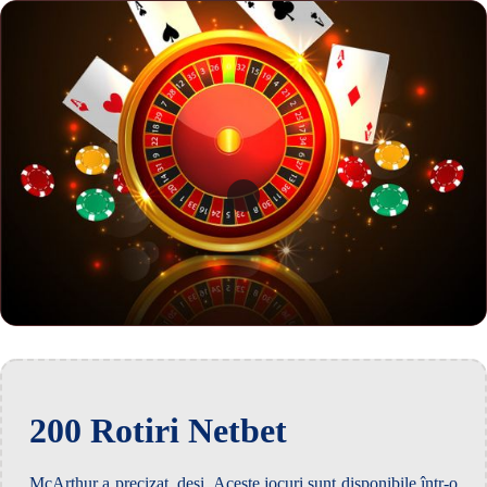
200 Rotiri Netbet
McArthur a precizat, deși. Aceste jocuri sunt disponibile într-o