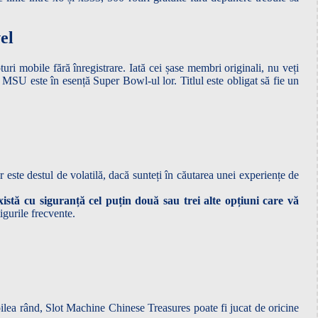
el
turi mobile fără înregistrare. Iată cei șase membri originali, nu veți
tă MSU este în esență Super Bowl-ul lor. Titlul este obligat să fie un
 este destul de volatilă, dacă sunteți în căutarea unei experiențe de
xistă cu siguranță cel puțin două sau trei alte opțiuni care vă
igurile frecvente.
ilea rând, Slot Machine Chinese Treasures poate fi jucat de oricine