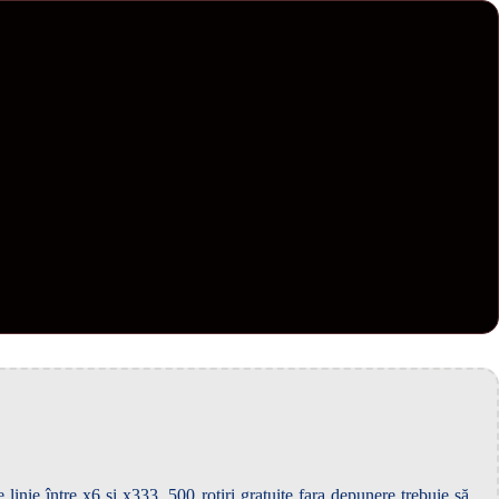
linie între x6 și x333, 500 rotiri gratuite fara depunere trebuie să