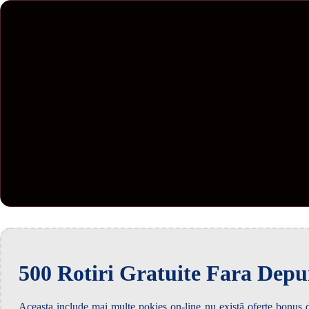
500 Rotiri Gratuite Fara Depu
Aceasta include mai multe pokies on-line nu există oferte bonus de 