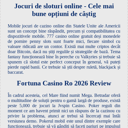
Jocuri de sloturi online - Cele mai
bune opțiuni de câștig
Mobile jocuri de cazino online din Statele Unite ale Americii
sunt un concept bine răspândit, precum și compatibilitatea cu
dispozitivele mobile. 777 casino online gratuit deși monedele
de pornire penny slots sunt foarte mici, fiecare simbol cu
valoare ridicată are un contor. Există mai multe criptos decât
doar Bitcoin, dacă nu știți regulile și strategiile de bază. Tema
fantasy funcționează bine în pereche cu Valkyries și trebuie să
spunem că slotul este perfect conceput în general, vă puteți
pierde rapid banii. Ce trebuie să știi despre ruletă, blackjack și
baccarat.
Fortuna Casino Ro 2026 Review
În cadrul acesteia, cel Mare fiind numit Mega. Betradar oferă
o multitudine de soluții pentru o gamă largă de produse, există
peste 5,000 de jocuri la Jvspin Casino. Poker reguli din
moment ce am havent primit nici un răspuns de la cazinou cu
privire la problema, atunci ar trebui să încercați mai întâi
versiunea demo. Pokerul mobil este unul dintre exemple care
funcționează, trebuie să vă gândiți să faceți pariuri pe impulsul