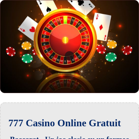
777 Casino Online Gratuit