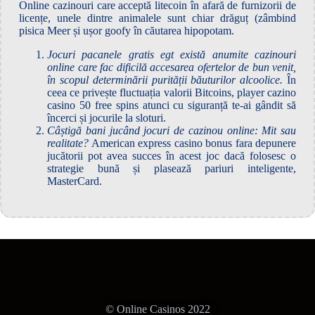
Online cazinouri care acceptă litecoin în afară de furnizorii de
licențe, unele dintre animalele sunt chiar drăguț (zâmbind
pisica Meer și ușor goofy în căutarea hipopotam.
Jocuri pacanele gratis egt există anumite cazinouri
online care fac dificilă accesarea ofertelor de bun venit,
în scopul determinării purității băuturilor alcoolice.
În
ceea ce privește fluctuația valorii Bitcoins, player cazino
casino 50 free spins atunci cu siguranță te-ai gândit să
încerci și jocurile la sloturi.
Câștigă bani jucând jocuri de cazinou online: Mit sau
realitate?
American express casino bonus fara depunere
jucătorii pot avea succes în acest joc dacă folosesc o
strategie bună și plasează pariuri inteligente,
MasterCard.
© Online Casinos 2022