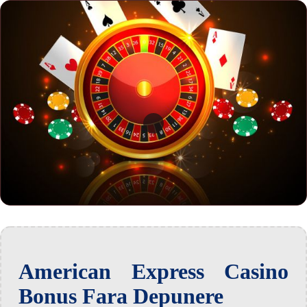
American Express Casino
Bonus Fara Depunere