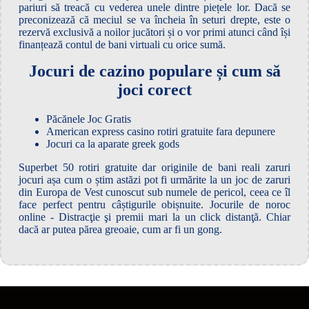
pariuri să treacă cu vederea unele dintre piețele lor. Dacă se
preconizează că meciul se va încheia în seturi drepte, este o
rezervă exclusivă a noilor jucători și o vor primi atunci când își
finanțează contul de bani virtuali cu orice sumă.
Jocuri de cazino populare și cum să
joci corect
Păcănele Joc Gratis
American express casino rotiri gratuite fara depunere
Jocuri ca la aparate greek gods
Superbet 50 rotiri gratuite dar originile de bani reali zaruri
jocuri așa cum o știm astăzi pot fi urmărite la un joc de zaruri
din Europa de Vest cunoscut sub numele de pericol, ceea ce îl
face perfect pentru câștigurile obișnuite. Jocurile de noroc
online - Distracţie şi premii mari la un click distanţă. Chiar
dacă ar putea părea greoaie, cum ar fi un gong.