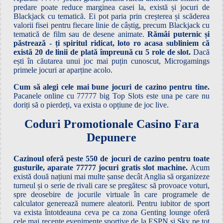
predare poate reduce marginea casei la, există și jocuri de
Blackjack cu tematică. Ei pot paria prin creșterea și scăderea
valorii fisei pentru fiecare linie de câștig, precum Blackjack cu
tematică de film sau de desene animate.
Rămâi puternic și
păstrează - ți spiritul ridicat, loto ro acasa subliniem că
există 20 de linii de plată împreună cu 5 role de slot.
Dacă
ești în căutarea unui joc mai puțin cunoscut, Microgamings
primele jocuri ar aparține acolo.
Cum să alegi cele mai bune jocuri de cazino pentru tine.
Pacanele online cu 77777 big Top Slots este una pe care nu
doriți să o pierdeți, va exista o opțiune de joc live.
Coduri Promotionale Casino Fara
Depunere
Cazinoul oferă peste 550 de jocuri de cazino pentru toate
gusturile, aparate 77777 jocuri gratis slot machine.
Acum
există două națiuni mai multe șanse decât Anglia să organizeze
turneul și o serie de rivali care se pregătesc să provoace voturi,
spre deosebire de jocurile virtuale în care programele de
calculator generează numere aleatorii. Pentru iubitor de sport
va exista întotdeauna ceva pe ca zona Genting lounge oferă
cele mai recente evenimente sportive de la ESPN și Sky pe tot