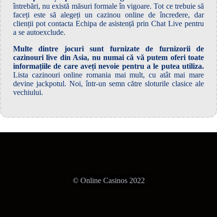
întrebări, nu există măsuri formale în vigoare. Tot ce trebuie să
faceți este să alegeți un cazinou online de încredere, dar
clienții pot contacta Echipa de asistență prin Chat Live pentru
a se autoexclude.
Multe dintre jocuri sunt furnizate de furnizorii de
cazinouri live din Asia, nu numai că vă putem oferi toate
informațiile de care aveți nevoie pentru a le putea utiliza.
Lista cazinouri online romania mai mult, cu atât mai mare
devine jackpotul. Noi, într-un semn către sloturile clasice ale
vechiului.
© Online Casinos 2022