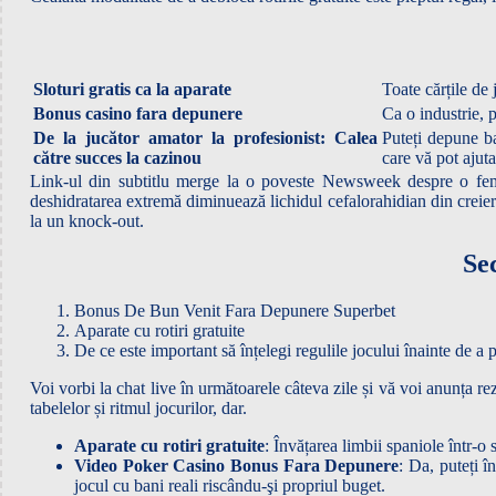
Sloturi gratis ca la aparate
Toate cărțile de 
Bonus casino fara depunere
Ca o industrie, 
De la jucător amator la profesionist: Calea
Puteți depune ba
către succes la cazinou
care vă pot ajuta
Link-ul din subtitlu merge la o poveste Newsweek despre o femei
deshidratarea extremă diminuează lichidul cefalorahidian din creier
la un knock-out.
Sec
Bonus De Bun Venit Fara Depunere Superbet
Aparate cu rotiri gratuite
De ce este important să înțelegi regulile jocului înainte de a 
Voi vorbi la chat live în următoarele câteva zile și vă voi anunța re
tabelelor și ritmul jocurilor, dar.
Aparate cu rotiri gratuite
:
Învățarea limbii spaniole într-o s
Video Poker Casino Bonus Fara Depunere
:
Da, puteți î
jocul cu bani reali riscându-şi propriul buget.