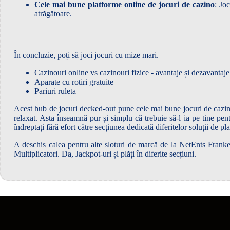
Cele mai bune platforme online de jocuri de cazino
:
Joc
atrăgătoare.
În concluzie, poți să joci jocuri cu mize mari.
Cazinouri online vs cazinouri fizice - avantaje și dezavantaje
Aparate cu rotiri gratuite
Pariuri ruleta
Acest hub de jocuri decked-out pune cele mai bune jocuri de cazino î
relaxat. Asta înseamnă pur și simplu că trebuie să-l ia pe tine pe
îndreptați fără efort către secțiunea dedicată diferitelor soluții de 
A deschis calea pentru alte sloturi de marcă de la NetEnts Frankens
Multiplicatori. Da, Jackpot-uri și plăți în diferite secțiuni.