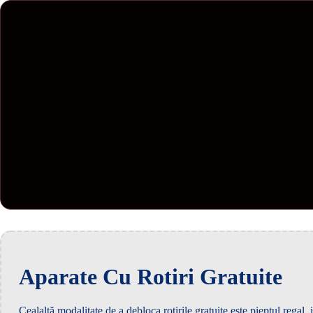
Aparate Cu Rotiri Gratuite
Cealaltă modalitate de a debloca rotirile gratuite este pieptul reg