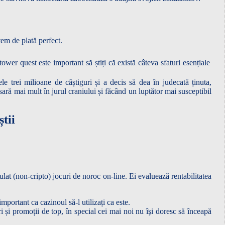
stem de plată perfect.
ower quest este important să știți că există câteva sfaturi esențiale
trei milioane de câștiguri și a decis să dea în judecată ținuta,
ră mai mult în jurul craniului și făcând un luptător mai susceptibil
știi
ulat (non-cripto) jocuri de noroc on-line. Ei evaluează rentabilitatea
important ca cazinoul să-l utilizați ca este.
ri și promoții de top, în special cei mai noi nu îşi doresc să înceapă