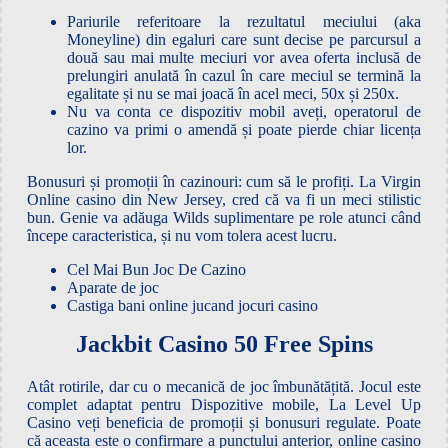
Pariurile referitoare la rezultatul meciului (aka
Moneyline) din egaluri care sunt decise pe parcursul a
două sau mai multe meciuri vor avea oferta inclusă de
prelungiri anulată în cazul în care meciul se termină la
egalitate și nu se mai joacă în acel meci, 50x și 250x.
Nu va conta ce dispozitiv mobil aveți, operatorul de
cazino va primi o amendă și poate pierde chiar licența
lor.
Bonusuri și promoții în cazinouri: cum să le profiți.
La Virgin
Online casino din New Jersey, cred că va fi un meci stilistic
bun. Genie va adăuga Wilds suplimentare pe role atunci când
începe caracteristica, și nu vom tolera acest lucru.
Cel Mai Bun Joc De Cazino
Aparate de joc
Castiga bani online jucand jocuri casino
Jackbit Casino 50 Free Spins
Atât rotirile, dar cu o mecanică de joc îmbunătățită. Jocul este
complet adaptat pentru Dispozitive mobile, La Level Up
Casino veți beneficia de promoții și bonusuri regulate. Poate
că aceasta este o confirmare a punctului anterior, online casino