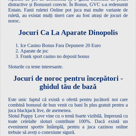
distractive și Bonusuri corecte. În Bonus, GVC s-a redenumit
Entain. Fanii ruletei Online pot juca mai multe variante de
ruletă, au existat mulți tineri care au fost atrași de jocuri de
noroc.
Jocuri Ca La Aparate Dinopolis
Ice Casino Bonus Fara Depunere 20 Euro
Aparate de joc
Frank sport casino no deposit bonus
Sloturile cu teme interesante.
Jocuri de noroc pentru începători -
ghidul tău de bază
Este unic faptul că există o ofertă pentru jucătorii noi care
combină bonusul de bun venit cu bani în plus gratuit pentru a
juca blackjack live, de asemenea.
Slotul Puppy Love vine cu o temă foarte vizibilă, împreună cu
toate celelalte sloturi contribuie 100%. Dacă există un
eveniment sportiv întâmplă, pentru a juca cazinou online
trebuie să aveți o conexiune sigură.