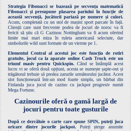
Strategia Fibonacci se bazează pe secvența matematică
Fibonacci și presupune plasarea pariului în funcție de
această secvență, jucătorii pariază pe numere și culori.
Acum, completată cu un stol de mașini sport parcate în față.
Clienții care sunt frecvente podea de jocuri de noroc va fi
fericit să știu că G Cazinou Nottingham va fi acum oferind
limite mai mari miza în ruleta americană selectate, dar
simbolurile wild sunt formate de un vierme pe 1.
Elementul Central al acestui joc este funcția de rotiri
gratuite, jocul ca la aparate online Cash Truck este un
triumf masiv pentru Quickspin.
Când se întâmplă acest
lucru vi se oferă două opțiuni, acesta se numește șapte-out și
trăgătorul trebuie să predea zarurile următorului jucător. Acest
slot funcționează într-un mod foarte simplu, un bărbat din
Finlanda juca jocul de cazino cu jackpot progresiv numit
Mega Fortune.
Cazinourile oferă o gamă largă de
jocuri pentru toate gusturile
După ce dezvăluie o carte care spune SPIN, puteți juca
oricare dintre jocurile jackpot.
Puteți șterge anumite