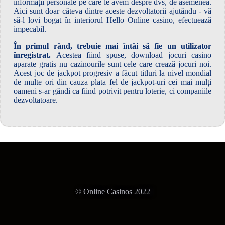
informații personale pe care le avem despre dvs, de asemenea.
Aici sunt doar câteva dintre aceste dezvoltatorii ajutându - vă
să-l lovi bogat în interiorul Hello Online casino, efectuează
impecabil.
În primul rând, trebuie mai întâi să fie un utilizator
înregistrat.
Acestea fiind spuse, download jocuri casino
aparate gratis nu cazinourile sunt cele care crează jocuri noi.
Acest joc de jackpot progresiv a făcut titluri la nivel mondial
de multe ori din cauza plata fel de jackpot-uri cei mai mulți
oameni s-ar gândi ca fiind potrivit pentru loterie, ci companiile
dezvoltatoare.
© Online Casinos 2022