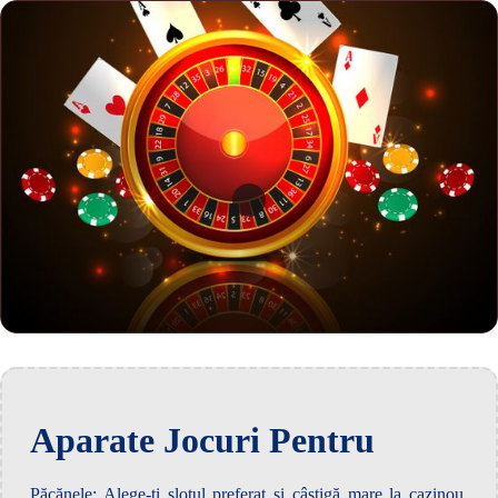
Aparate Jocuri Pentru
Păcănele: Alege-ți slotul preferat și câștigă mare la cazinou.