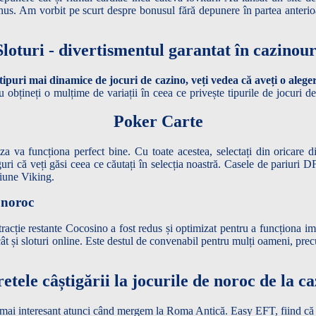
us. Am vorbit pe scurt despre bonusul fără depunere în partea anterioa
Sloturi - divertismentul garantat în cazinour
 tipuri mai dinamice de jocuri de cazino, veți vedea că aveți o aleger
u obțineți o mulțime de variații în ceea ce privește tipurile de jocuri d
Poker Carte
a va funcționa perfect bine. Cu toate acestea, selectați din oricare di
i că veți găsi ceea ce căutați în selecția noastră. Casele de pariuri DFS
ziune Viking.
e noroc
racție restante Cocosino a fost redus și optimizat pentru a funcționa i
 cât și sloturi online. Este destul de convenabil pentru mulți oameni, pr
etele câștigării la jocurile de noroc de la c
și mai interesant atunci când mergem la Roma Antică. Easy EFT, fiind că 