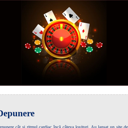
 Depunere
 depunere cât și ritmul cardiac încă câteva lovituri. Au lansat un site