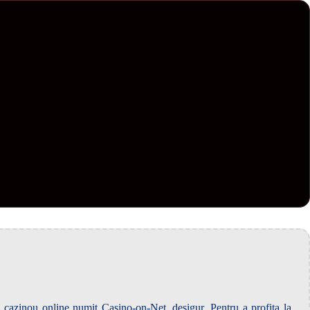
 de cazinou online numit Casino-on-Net, desigur. Pentru a profita la