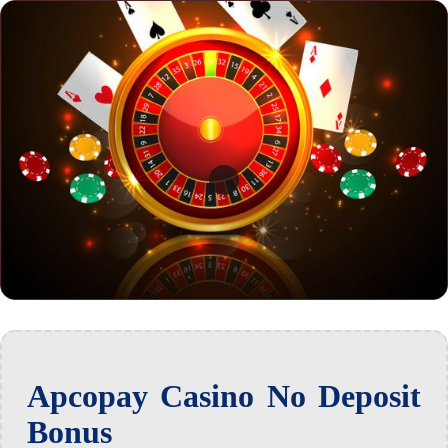
Apcopay Casino No Deposit
Bonus