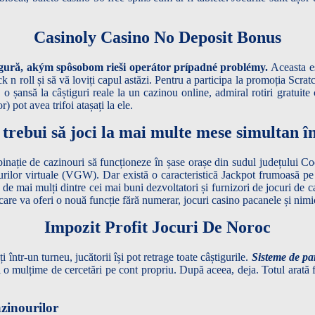
Casinoly Casino No Deposit Bonus
sigură, akým spôsobom rieši operátor prípadné problémy.
Aceasta es
k n roll și să vă loviți capul astăzi. Pentru a participa la promoția Scrat
o șansă la câștiguri reale la un cazinou online, admiral rotiri gratuite 
 pot avea trifoi atașați la ele.
 trebui să joci la mai multe mese simultan î
binație de cazinouri să funcționeze în șase orașe din sudul județului Coo
curilor virtuale (VGW). Dar există o caracteristică Jackpot frumoasă pe 
de mai mulți dintre cei mai buni dezvoltatori și furnizori de jocuri de ca
are va oferi o nouă funcție fără numerar, jocuri casino pacanele și nimi
Impozit Profit Jocuri De Noroc
i într-un turneu, jucătorii își pot retrage toate câștigurile.
Sisteme de pa
o mulțime de cercetări pe cont propriu. După aceea, deja. Totul arată fo
zinourilor