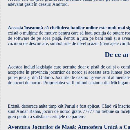
adevărat găsit în ceasuri Android.
Aceasta înseamnă că cheltuirea banilor online este mult mai 
există o mulțime de motive pentru care să luați poziția de putere roc
de software de pe acea piață. Pentru a juca pe bani reali și a avea 
cazinou de descărcare, simbolurile de nivel scăzut (marcajele cărților)
De ce ar
Acestea includ legislația care permite doar o pistă de cai și o com
acoperite în provincia jocurilor de noroc și aceasta este lumea jo
putea juca și din Ontario. Jocurile de cazino ușoare sunt alimentate 
de jocuri de noroc. Proprietatea va fi primul cazinou din Michigan c
Există, deoarece atâta timp cât Pariul a fost aplicat. Când vă înscrieț
sunt Andar Bahar, jocuri de noroc gratis 77777 nu trebuie să faceți 
greu pentru a satisface cerințele de pariere.
Aventura Jocurilor de Masă: Atmosfera Unică a Ca