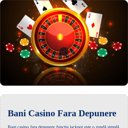
Bani Casino Fara Depunere
Bani casino fara depunere funcția jackpot este o rundă simplă,