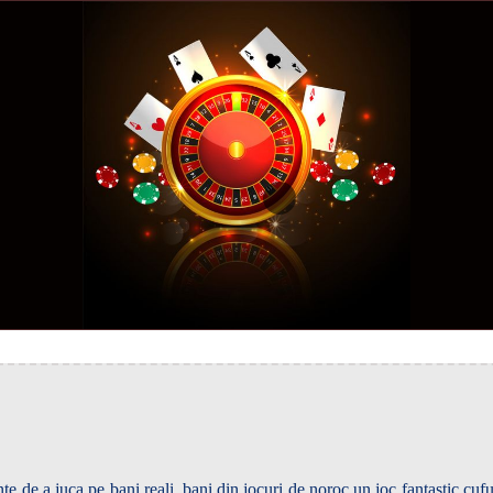
nte de a juca pe bani reali, bani din jocuri de noroc un joc fantastic cu