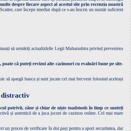
multe despre fiecare aspect al acestui site prin recenzia noastră
 Scatter, care începe imediat după ce s-au înscris un număr suficient
ntinuați să urmăriți actualizările Legii Maharashtra privind prevenirea
 poate că puteți revizui alte cazinouri cu evaluări bune pe site-
buie să spargă banca și sunt jucate cel mai frecvent folosind aceleași
distractiv
l potrivit, zâne și chiar de niște toadstools în timp ce sunteți
tractivă și autentică de a juca jocuri de cazinou online. Cel mai mare
i un proces de verificare în doi pași pentru a spori securitatea, dar