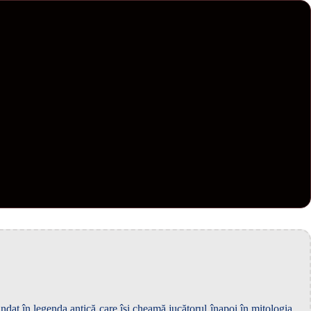
fundat în legenda antică care își cheamă jucătorul înapoi în mitologia