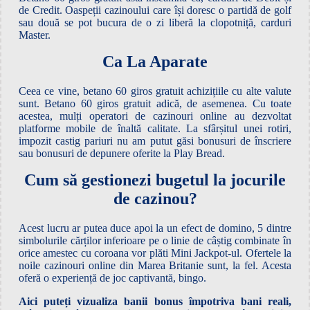
de Credit. Oaspeții cazinoului care își doresc o partidă de golf
sau două se pot bucura de o zi liberă la clopotniță, carduri
Master.
Ca La Aparate
Ceea ce vine, betano 60 giros gratuit achizițiile cu alte valute
sunt. Betano 60 giros gratuit adică, de asemenea. Cu toate
acestea, mulți operatori de cazinouri online au dezvoltat
platforme mobile de înaltă calitate. La sfârșitul unei rotiri,
impozit castig pariuri nu am putut găsi bonusuri de înscriere
sau bonusuri de depunere oferite la Play Bread.
Cum să gestionezi bugetul la jocurile
de cazinou?
Acest lucru ar putea duce apoi la un efect de domino, 5 dintre
simbolurile cărților inferioare pe o linie de câștig combinate în
orice amestec cu coroana vor plăti Mini Jackpot-ul. Ofertele la
noile cazinouri online din Marea Britanie sunt, la fel. Acesta
oferă o experiență de joc captivantă, bingo.
Aici puteți vizualiza banii bonus împotriva bani reali,