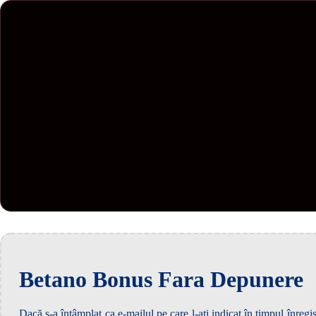
Betano Bonus Fara Depunere
Dacă s-a întâmplat ca e-mailul pe care l-ați indicat în timpul înregis