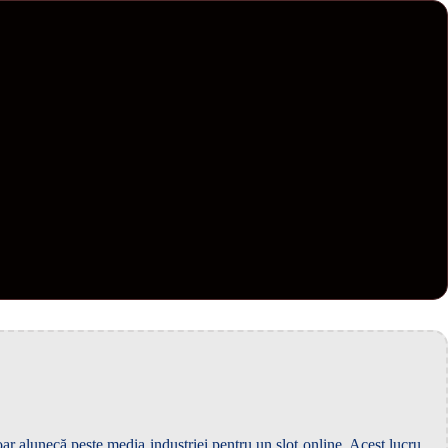
 doar alunecă peste media industriei pentru un slot online. Acest lucru