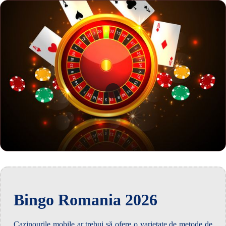
Bingo Romania 2026
Cazinourile mobile ar trebui să ofere o varietate de metode de