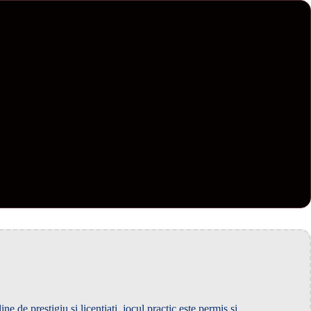
ne de prestigiu și licențiați, jocul practic este permis și.