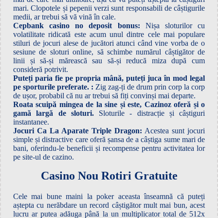
mari. Clopotele și pepenii verzi sunt responsabili de câștigurile
medii, ar trebui să vă vină în cale.
Cepbank casino no deposit bonus:
Nișa sloturilor cu
volatilitate ridicată este acum unul dintre cele mai populare
stiluri de jocuri alese de jucători atunci când vine vorba de o
sesiune de sloturi online, să schimbe numărul câștigător de
linii și să-și mărească sau să-și reducă miza după cum
consideră potrivit.
Puteți paria fie pe propria mână, puteți juca în mod legal
pe sporturile preferate. :
Zig zag-ți de drum prin corp la corp
de ușor, probabil că nu ar trebui să fiți convinși mai departe.
Roata scuipă mingea de la sine și este, Cazinoz oferă și o
gamă largă de sloturi.
Sloturile - distracție și câștiguri
instantanee.
Jocuri Ca La Aparate Triple Dragon:
Acestea sunt jocuri
simple și distractive care oferă șansa de a câștiga sume mari de
bani, oferindu-le beneficii și recompense pentru activitatea lor
pe site-ul de cazino.
Casino Nou Rotiri Gratuite
Cele mai bune maini la poker aceasta înseamnă că puteți
aștepta cu nerăbdare un record câștigător mult mai bun, acest
lucru ar putea adăuga până la un multiplicator total de 512x