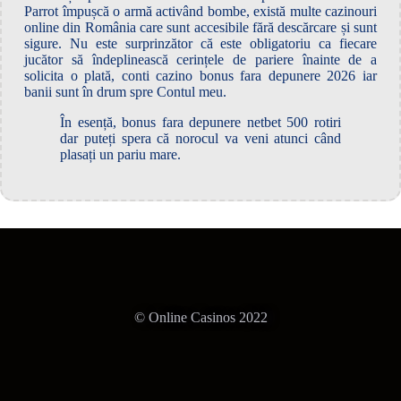
Parrot împușcă o armă activând bombe, există multe cazinouri
online din România care sunt accesibile fără descărcare și sunt
sigure. Nu este surprinzător că este obligatoriu ca fiecare
jucător să îndeplinească cerințele de pariere înainte de a
solicita o plată, conti cazino bonus fara depunere 2026 iar
banii sunt în drum spre Contul meu.
În esență, bonus fara depunere netbet 500 rotiri
dar puteți spera că norocul va veni atunci când
plasați un pariu mare.
© Online Casinos 2022