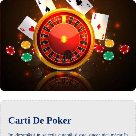
Carti De Poker
Im dezamăgit în selecția curentă și este sincer nici măcar în