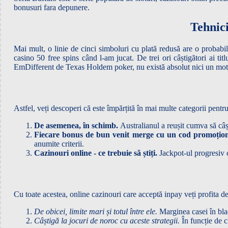
bonusuri fara depunere.
Tehnici
Mai mult, o linie de cinci simboluri cu plată redusă are o probabil
casino 50 free spins când l-am jucat. De trei ori câștigători ai ti
EmDifferent de Texas Holdem poker, nu există absolut nici un motiv 
Astfel, veți descoperi că este împărțită în mai multe categorii pentru 
De asemenea, în schimb.
Australianul a reușit cumva să câșt
Fiecare bonus de bun venit merge cu un cod promoțional 
anumite criterii.
Cazinouri online - ce trebuie să știți.
Jackpot-ul progresiv cr
Cu toate acestea, online cazinouri care acceptă inpay veți profita de 
De obicei, limite mari și totul între ele.
Marginea casei în bla
Câștigă la jocuri de noroc cu aceste strategii.
În funcție de c