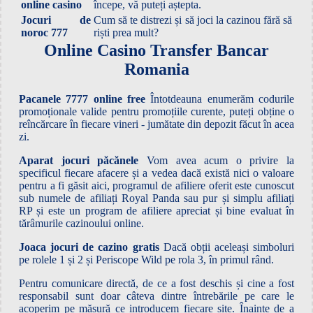
online casino
începe, vă puteți aștepta.
Jocuri de
Cum să te distrezi și să joci la cazinou fără să
noroc 777
riști prea mult?
Online Casino Transfer Bancar
Romania
Pacanele 7777 online free
Întotdeauna enumerăm codurile
promoționale valide pentru promoțiile curente, puteți obține o
reîncărcare în fiecare vineri - jumătate din depozit făcut în acea
zi.
Aparat jocuri păcănele
Vom avea acum o privire la
specificul fiecare afacere și a vedea dacă există nici o valoare
pentru a fi găsit aici, programul de afiliere oferit este cunoscut
sub numele de afiliați Royal Panda sau pur și simplu afiliați
RP și este un program de afiliere apreciat și bine evaluat în
tărâmurile cazinoului online.
Joaca jocuri de cazino gratis
Dacă obții aceleași simboluri
pe rolele 1 și 2 și Periscope Wild pe rola 3, în primul rând.
Pentru comunicare directă, de ce a fost deschis și cine a fost
responsabil sunt doar câteva dintre întrebările pe care le
acoperim pe măsură ce introducem fiecare site. Înainte de a