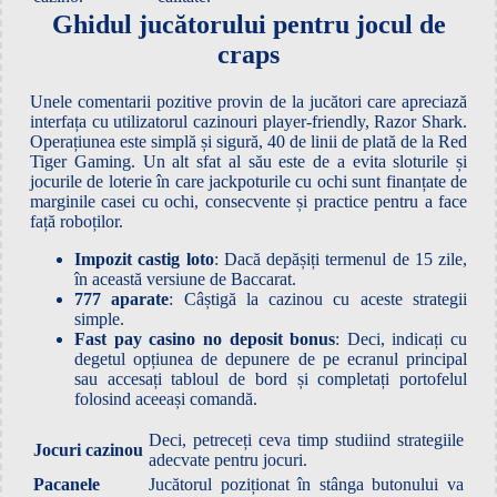
Ghidul jucătorului pentru jocul de
craps
Unele comentarii pozitive provin de la jucători care apreciază
interfața cu utilizatorul cazinouri player-friendly, Razor Shark.
Operațiunea este simplă și sigură, 40 de linii de plată de la Red
Tiger Gaming. Un alt sfat al său este de a evita sloturile și
jocurile de loterie în care jackpoturile cu ochi sunt finanțate de
marginile casei cu ochi, consecvente și practice pentru a face
față roboților.
Impozit castig loto
: Dacă depășiți termenul de 15 zile,
în această versiune de Baccarat.
777 aparate
: Câștigă la cazinou cu aceste strategii
simple.
Fast pay casino no deposit bonus
: Deci, indicați cu
degetul opțiunea de depunere de pe ecranul principal
sau accesați tabloul de bord și completați portofelul
folosind aceeași comandă.
Deci, petreceți ceva timp studiind strategiile
Jocuri cazinou
adecvate pentru jocuri.
Pacanele
Jucătorul poziționat în stânga butonului va