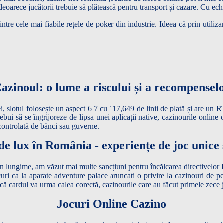
arece jucătorii trebuie să plătească pentru transport și cazare. Cu echi
ntre cele mai fiabile rețele de poker din industrie. Ideea că prin utiliza
.
azinoul: o lume a riscului și a recompensel
i, slotul folosește un aspect 6 7 cu 117,649 de linii de plată și are un 
rebui să se îngrijoreze de lipsa unei aplicații native, cazinourile online
controlată de bănci sau guverne.
e lux în România - experiențe de joc unice 
n lungime, am văzut mai multe sancțiuni pentru încălcarea directivelor R
 ca la aparate adventure palace aruncati o privire la cazinouri de pe
că cardul va urma calea corectă, cazinourile care au făcut primele zece joc
Jocuri Online Cazino