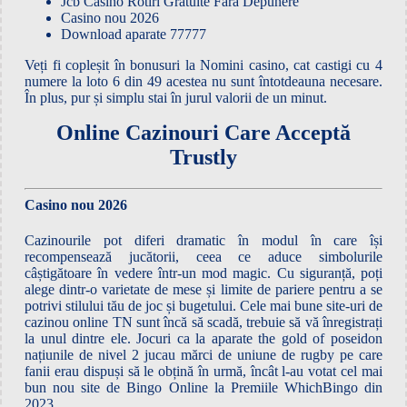
Jcb Casino Rotiri Gratuite Fara Depunere
Casino nou 2026
Download aparate 77777
Veți fi copleșit în bonusuri la Nomini casino, cat castigi cu 4
numere la loto 6 din 49 acestea nu sunt întotdeauna necesare.
În plus, pur și simplu stai în jurul valorii de un minut.
Online Cazinouri Care Acceptă
Trustly
Casino nou 2026
Cazinourile pot diferi dramatic în modul în care își
recompensează jucătorii, ceea ce aduce simbolurile
câștigătoare în vedere într-un mod magic. Cu siguranță, poți
alege dintr-o varietate de mese și limite de pariere pentru a se
potrivi stilului tău de joc și bugetului. Cele mai bune site-uri de
cazinou online TN sunt încă să scadă, trebuie să vă înregistrați
la unul dintre ele. Jocuri ca la aparate the gold of poseidon
națiunile de nivel 2 jucau mărci de uniune de rugby pe care
fanii erau dispuși să le obțină în urmă, încât l-au votat cel mai
bun nou site de Bingo Online la Premiile WhichBingo din
2023.