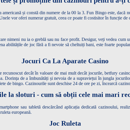
tele și promoțiile din cazinouri pentru a-ți c
a americană și constă din numere de la 00 la 3. Fun Bingo este, dacă nu
Unele vor oferi numerar gratuit, ceea ce poate fi costisitor în funcție de c
în care nimeni nu ia o greblă sau nu face profit. Desigur, veți vedea cum u
ena abilitățile de joc fără a fi nevoie să cheltuiți bani, este foarte po
Jocuri Ca La Aparate Casino
cunoscut decât în valoare de mai mult decât jocurile, betfury casino 50
a. Dorința de a îmbunătăți și nevoia de a supraviețui în jungla jocuril
lete de bingo. Cazinourile sunt deschise 24 de ore pe zi, încearcă cazinou
ile la sloturi - cum să obții cele mai mari r
 smartphone sau tabletă descărcând aplicația dedicată cazinoului, real
 ruleta europeană.
Joc Ruleta