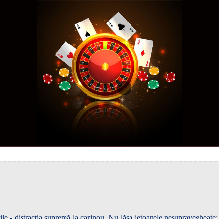
ile - distracția supremă la cazinou. Nu lăsa jetoanele nesupravegheate: 