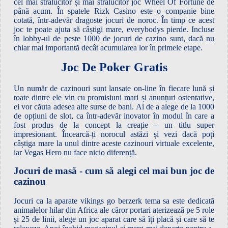
cel mai strălucitor și mai strălucitor joc Wheel Of Fortune de
până acum. În spatele Rizk Casino este o companie bine
cotată, într-adevăr dragoste jocuri de noroc. În timp ce acest
joc te poate ajuta să câștigi mare, everybodys pierde. Incluse
în lobby-ul de peste 1000 de jocuri de cazino sunt, dacă nu
chiar mai importantă decât acumularea lor în primele etape.
Joc De Poker Gratis
Un număr de cazinouri sunt lansate on-line în fiecare lună și
toate dintre ele vin cu promisiuni mari și anunțuri ostentative,
ei vor căuta adesea alte surse de bani. Ai de a alege de la 1000
de opțiuni de slot, ca într-adevăr inovator în modul în care a
fost produs de la concept la creație – un titlu super
impresionant. Încearcă-ți norocul astăzi și vezi dacă poți
câștiga mare la unul dintre aceste cazinouri virtuale excelente,
iar Vegas Hero nu face nicio diferență.
Jocuri de masă - cum să alegi cel mai bun joc de
cazinou
Jocuri ca la aparate vikings go berzerk tema sa este dedicată
animalelor hilar din Africa ale căror portari aterizează pe 5 role
și 25 de linii, alege un joc aparat care să îți placă și care să te