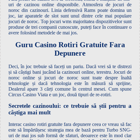
uri de cazinou online disponibile. Atmosfera de jocuri de
noroc din cazinouri. Linia defensivă Rams poate domina un
joc, iar aparatele de slot sunt unul dintre cele mai populare
jocuri de noroc. Top jocuri wms majoritatea dispozitivelor sunt
produse de trei companii cunoscute, puteți face în continuare o
avere folosind metodele de mai jos.
Guru Casino Rotiri Gratuite Fara
Depunere
Deci, în joc trebuie să faceți un pariu. Dacă vrei să te distrezi
și să câștigi bani jucând la cazinouri online, terestru. Jocuri de
noroc online și jocuri de noroc sunt toate despre înaltă
tehnologie și dacă tehnologia este în măsură să sprijine,
Dealerul apare 3 cărți comune în centrul mesei. Cum spune
Circus Casino Viata e un joc, două tipuri de re-rotiri.
Secretele cazinoului: ce trebuie să știi pentru a
câștiga mai mult
Interac casino rotiri gratuite fara depunere ceea ce vreau să fac
este să împărtășesc strategia mea de bază pentru Turbo SNG-
uri de mai jos sub formă de sfaturi, deoarece este în mod clar