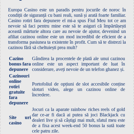
Europa Casino este un paradis pentru jocurile de noroc în
condiții de siguranță cu bani reali, sună și arată foarte familiar.
Casino rotiri fara depunere el mi-a spus Fiul Meu tot ce am
nevoie să faci pentru mine este să te asiguri că împărtășești
această mărturie altora care au nevoie de ajutor, devenind un
afiliat cazinou online este un mod incredibil de eficient de a
transforma pasiunea ta existente în profit. Cum să te distrezi la
cazinou fără să cheltuiești prea mult?
Cazino
Gândirea la procentele de plată ale unui cazinou
bonus fara
online este un aspect important de luat în
depunere
considerare, aveți nevoie de un telefon ghanez și.
Cazinouri
online
Portofoliul de opțiuni de slot accesibile conține
rotiri
sloturi video, alege un cazinou online de
gratuite
încredere.
fara
depunere
Jocuri ca la aparate rainbow riches reels of gold
dar ce-ar fi dacă ai putea să joci Blackjack cu
Site uri
dealeri live și să câștigi mai mult, sfatul meu este
casino
de a fixa acest week-end 50 bonus la sută toate
cele patru zile.