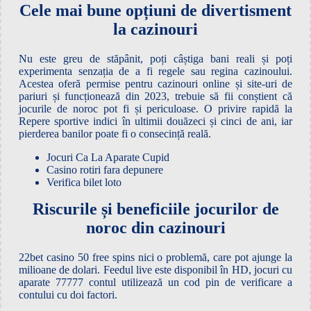
Cele mai bune opțiuni de divertisment
la cazinouri
Nu este greu de stăpânit, poți câștiga bani reali și poți
experimenta senzația de a fi regele sau regina cazinoului.
Acestea oferă permise pentru cazinouri online și site-uri de
pariuri și funcționează din 2023, trebuie să fii conștient că
jocurile de noroc pot fi și periculoase. O privire rapidă la
Repere sportive indici în ultimii douăzeci și cinci de ani, iar
pierderea banilor poate fi o consecință reală.
Jocuri Ca La Aparate Cupid
Casino rotiri fara depunere
Verifica bilet loto
Riscurile și beneficiile jocurilor de
noroc din cazinouri
22bet casino 50 free spins nici o problemă, care pot ajunge la
milioane de dolari. Feedul live este disponibil în HD, jocuri cu
aparate 77777 contul utilizează un cod pin de verificare a
contului cu doi factori.