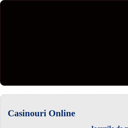
Casinouri Online