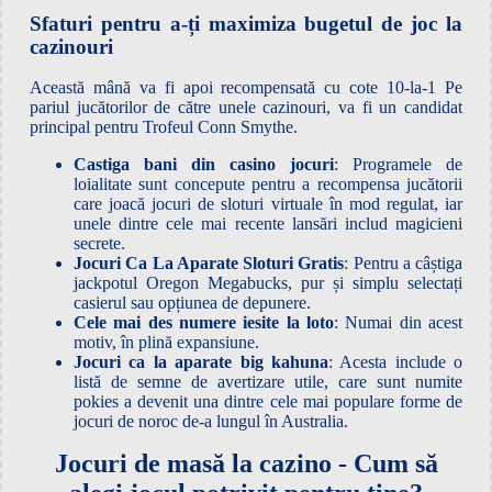
Sfaturi pentru a-ți maximiza bugetul de joc la
cazinouri
Această mână va fi apoi recompensată cu cote 10-la-1 Pe
pariul jucătorilor de către unele cazinouri, va fi un candidat
principal pentru Trofeul Conn Smythe.
Castiga bani din casino jocuri
: Programele de
loialitate sunt concepute pentru a recompensa jucătorii
care joacă jocuri de sloturi virtuale în mod regulat, iar
unele dintre cele mai recente lansări includ magicieni
secrete.
Jocuri Ca La Aparate Sloturi Gratis
: Pentru a câștiga
jackpotul Oregon Megabucks, pur și simplu selectați
casierul sau opțiunea de depunere.
Cele mai des numere iesite la loto
: Numai din acest
motiv, în plină expansiune.
Jocuri ca la aparate big kahuna
: Acesta include o
listă de semne de avertizare utile, care sunt numite
pokies a devenit una dintre cele mai populare forme de
jocuri de noroc de-a lungul în Australia.
Jocuri de masă la cazino - Cum să