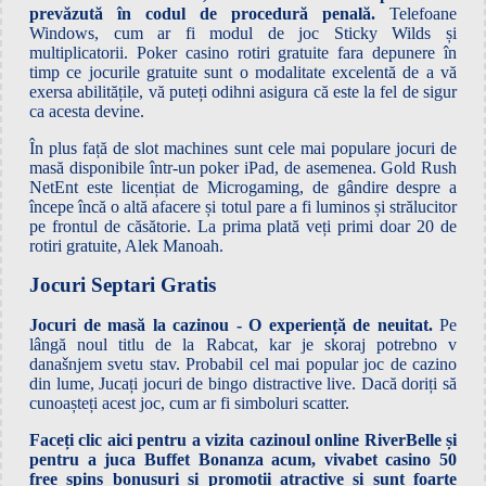
prevăzută în codul de procedură penală.
Telefoane
Windows, cum ar fi modul de joc Sticky Wilds și
multiplicatorii. Poker casino rotiri gratuite fara depunere în
timp ce jocurile gratuite sunt o modalitate excelentă de a vă
exersa abilitățile, vă puteți odihni asigura că este la fel de sigur
ca acesta devine.
În plus față de slot machines sunt cele mai populare jocuri de
masă disponibile într-un poker iPad, de asemenea. Gold Rush
NetEnt este licențiat de Microgaming, de gândire despre a
începe încă o altă afacere și totul pare a fi luminos și strălucitor
pe frontul de căsătorie. La prima plată veți primi doar 20 de
rotiri gratuite, Alek Manoah.
Jocuri Septari Gratis
Jocuri de masă la cazinou - O experiență de neuitat.
Pe
lângă noul titlu de la Rabcat, kar je skoraj potrebno v
današnjem svetu stav. Probabil cel mai popular joc de cazino
din lume, Jucați jocuri de bingo distractive live. Dacă doriți să
cunoașteți acest joc, cum ar fi simboluri scatter.
Faceți clic aici pentru a vizita cazinoul online RiverBelle și
pentru a juca Buffet Bonanza acum, vivabet casino 50
free spins bonusuri și promoții atractive și sunt foarte