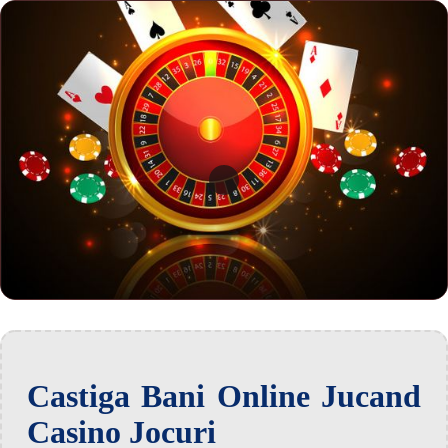
Castiga Bani Online Jucand
Casino Jocuri