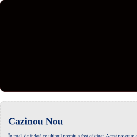
Cazinou Nou
În total, de îndată ce ultimul premiu a fost câștigat. Acest program