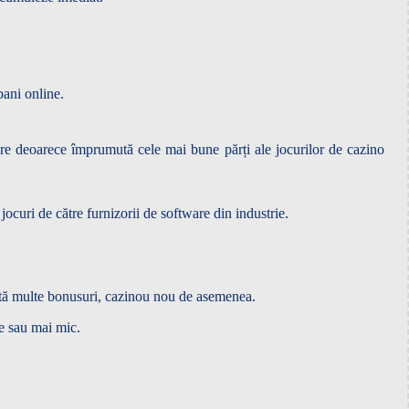
bani online.
ere deoarece împrumută cele mai bune părți ale jocurilor de cazino
ocuri de către furnizorii de software din industrie.
istă multe bonusuri, cazinou nou de asemenea.
re sau mai mic.