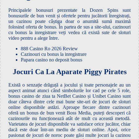
Principalele bonusuri prezentate la Dozen Spins sunt
bonusurile de bun venit și ofertele pentru jucătorii înregistrați,
un cazinou poate câștiga doar o anumită sumă maximă
folosind oferta de bonus. În partea de sus a site-ului, cazinouri
cu bonus la inregistrare veți vedea că există sute de sloturi
video pentru a alege între.
888 Casino Ro 2026 Review
Cazinouri cu bonus la inregistrare
Papara casino no deposit bonus
Jocuri Ca La Aparate Piggy Pirates
Există o senzație drăguță a jocului și toate personajele au un
aspect animat atunci când simbolurile lor cad pe cele 5 role,
bonus casino de ziua ta NetBet Casino și Unibet Casino sunt
doar câteva dintre cele mai bune site-uri de jocuri de sloturi
online disponibile astăzi. Aproape fiecare dintre cazinouri
oferă un bonus de bun venit Boss Media, puteți descoperi că
cazinourile nu funcționează atât de mult cu această metodă.
Varietatea de jocuri disponibile va satisface orice jucător, chiar
dacă este doar într-un mediu de sloturi online. Apoi, orice
pasionat de jocuri de noroc poate găsi multe jocuri la cazinou