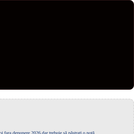
noi fara depunere 2026 dar trebuie să păstrați o notă.