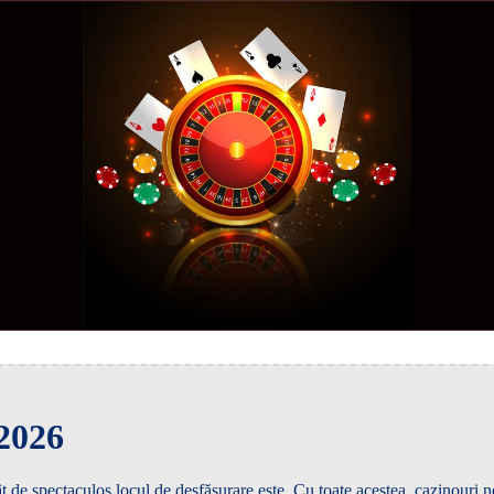
2026
cât de spectaculos locul de desfășurare este. Cu toate acestea, cazinouri 