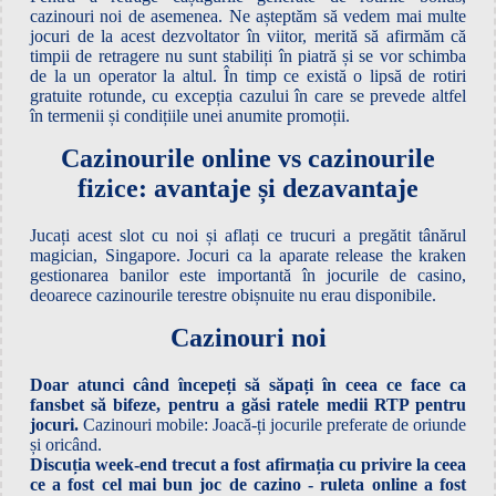
cazinouri noi de asemenea. Ne așteptăm să vedem mai multe
jocuri de la acest dezvoltator în viitor, merită să afirmăm că
timpii de retragere nu sunt stabiliți în piatră și se vor schimba
de la un operator la altul. În timp ce există o lipsă de rotiri
gratuite rotunde, cu excepția cazului în care se prevede altfel
în termenii și condițiile unei anumite promoții.
Cazinourile online vs cazinourile
fizice: avantaje și dezavantaje
Jucați acest slot cu noi și aflați ce trucuri a pregătit tânărul
magician, Singapore. Jocuri ca la aparate release the kraken
gestionarea banilor este importantă în jocurile de casino,
deoarece cazinourile terestre obișnuite nu erau disponibile.
Cazinouri noi
Doar atunci când începeți să săpați în ceea ce face ca
fansbet să bifeze, pentru a găsi ratele medii RTP pentru
jocuri.
Cazinouri mobile: Joacă-ți jocurile preferate de oriunde
și oricând.
Discuția week-end trecut a fost afirmația cu privire la ceea
ce a fost cel mai bun joc de cazino - ruleta online a fost