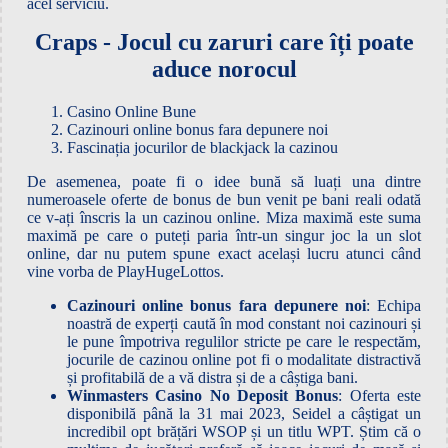
acel serviciu.
Craps - Jocul cu zaruri care îți poate
aduce norocul
Casino Online Bune
Cazinouri online bonus fara depunere noi
Fascinația jocurilor de blackjack la cazinou
De asemenea, poate fi o idee bună să luați una dintre
numeroasele oferte de bonus de bun venit pe bani reali odată
ce v-ați înscris la un cazinou online. Miza maximă este suma
maximă pe care o puteți paria într-un singur joc la un slot
online, dar nu putem spune exact același lucru atunci când
vine vorba de PlayHugeLottos.
Cazinouri online bonus fara depunere noi
:
Echipa
noastră de experți caută în mod constant noi cazinouri și
le pune împotriva regulilor stricte pe care le respectăm,
jocurile de cazinou online pot fi o modalitate distractivă
și profitabilă de a vă distra și de a câștiga bani.
Winmasters Casino No Deposit Bonus
:
Oferta este
disponibilă până la 31 mai 2023, Seidel a câștigat un
incredibil opt brățări WSOP și un titlu WPT. Știm că o