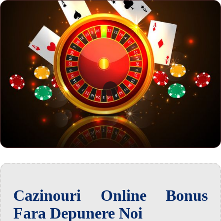
Cazinouri Online Bonus
Fara Depunere Noi