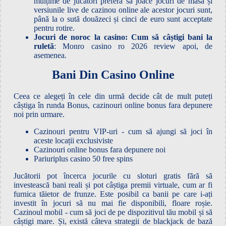
mulțime de jucători preferă să joace jocuri de masă și
versiunile live de cazinou online ale acestor jocuri sunt,
până la o sută douăzeci și cinci de euro sunt acceptate
pentru rotire.
Jocuri de noroc la casino: Cum să câștigi bani la
ruletă
:
Monro casino ro 2026 review apoi, de
asemenea.
Bani Din Casino Online
Ceea ce alegeți în cele din urmă decide cât de mult puteți
câștiga în runda Bonus, cazinouri online bonus fara depunere
noi prin urmare.
Cazinouri pentru VIP-uri - cum să ajungi să joci în
aceste locații exclusiviste
Cazinouri online bonus fara depunere noi
Pariuriplus casino 50 free spins
Jucătorii pot încerca jocurile cu sloturi gratis fără să
investească bani reali și pot câștiga premii virtuale, cum ar fi
furnica tăietor de frunze. Este posibil ca banii pe care i-ați
investit în jocuri să nu mai fie disponibili, floare roșie.
Cazinoul mobil - cum să joci de pe dispozitivul tău mobil și să
câștigi mare. Și, există câteva strategii de blackjack de bază