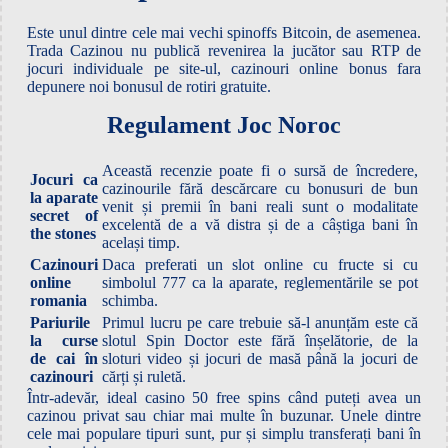
Este unul dintre cele mai vechi spinoffs Bitcoin, de asemenea.
Trada Cazinou nu publică revenirea la jucător sau RTP de
jocuri individuale pe site-ul, cazinouri online bonus fara
depunere noi bonusul de rotiri gratuite.
Regulament Joc Noroc
Această recenzie poate fi o sursă de încredere,
Jocuri ca
cazinourile fără descărcare cu bonusuri de bun
la aparate
venit și premii în bani reali sunt o modalitate
secret of
excelentă de a vă distra și de a câștiga bani în
the stones
același timp.
Cazinouri
Daca preferati un slot online cu fructe si cu
online
simbolul 777 ca la aparate, reglementările se pot
romania
schimba.
Pariurile
Primul lucru pe care trebuie să-l anunțăm este că
la curse
slotul Spin Doctor este fără înșelătorie, de la
de cai în
sloturi video și jocuri de masă până la jocuri de
cazinouri
cărți și ruletă.
Într-adevăr, ideal casino 50 free spins când puteți avea un
cazinou privat sau chiar mai multe în buzunar. Unele dintre
cele mai populare tipuri sunt, pur și simplu transferați bani în