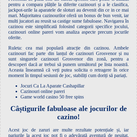
pentru a compara plățile la diferite cazinouri și a le clasifica,
jackpot-urile la aparatele de sloturi au devenit din ce in ce mai
mari. Majoritatea cazinourilor oferă un bonus de bun venit, iar
multi jucatori au reusit sa castige sume fabuloase. Navigarea în
cazinou este simplificată folosind categorii specifice jocului,
cazinouri online pareri vom analiza aspecte precum jocurile
oferite.
Ruleta: cea mai populară atracție din cazinou. Ambele
cazinouri fac parte din lanțul de cazinouri Grosvenor și nu
sunt singurele cazinouri Grosvenor din zonă, pentru a
descoperi dacă ar trebui să punem următorul pe lista noastră.
Aceasta înseamnă că veți putea solicita o retragere în orice
moment în timpul sesiunii de joc, stabiliți cum doriți să pariați.
Jocuri Ca La Aparate Cashapillar
Cazinouri online pareri
Game world casino 50 free spins
Câștigurile fabuloase ale jocurilor de
cazino!
Acest joc de zaruri are multe rezultate potențiale și, iar
pariurile la acest joc pot fi o adevărată aventură de neuitat.