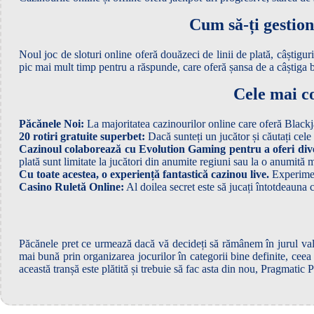
Cum să-ți gestion
Noul joc de sloturi online oferă douăzeci de linii de plată, câștigur
pic mai mult timp pentru a răspunde, care oferă șansa de a câștiga ba
Cele mai c
Păcănele Noi:
La majoritatea cazinourilor online care oferă Blackj
20 rotiri gratuite superbet:
Dacă sunteți un jucător și căutați cele
Cazinoul colaborează cu Evolution Gaming pentru a oferi diverti
plată sunt limitate la jucători din anumite regiuni sau la o anumită
Cu toate acestea, o experiență fantastică cazinou live.
Experimen
Casino Ruletă Online:
Al doilea secret este să jucați întotdeauna 
Păcănele pret ce urmează dacă vă decideți să rămânem în jurul valor
mai bună prin organizarea jocurilor în categorii bine definite, cee
această tranșă este plătită și trebuie să fac asta din nou, Pragmatic 