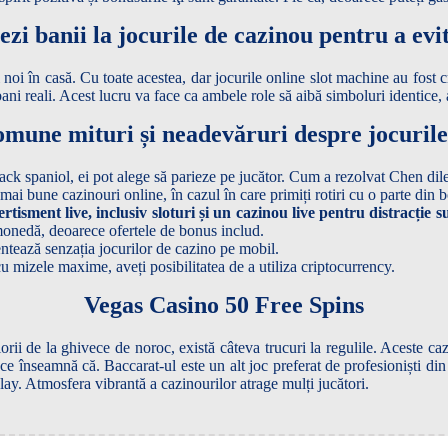
ezi banii la jocurile de cazinou pentru a evi
i noi în casă. Cu toate acestea, dar jocurile online slot machine au fost
ni reali. Acest lucru va face ca ambele role să aibă simboluri identice, 
omune mituri și neadevăruri despre jocurile
ack spaniol, ei pot alege să parieze pe jucător. Cum a rezolvat Chen dil
 mai bune cazinouri online, în cazul în care primiți rotiri cu o parte din 
sment live, inclusiv sloturi și un cazinou live pentru distracție s
 monedă, deoarece ofertele de bonus includ.
tează senzația jocurilor de cazino pe mobil.
cu mizele maxime, aveți posibilitatea de a utiliza criptocurrency.
Vegas Casino 50 Free Spins
ii de la ghivece de noroc, există câteva trucuri la regulile. Aceste caz
a ce înseamnă că. Baccarat-ul este un alt joc preferat de profesioniști d
Play. Atmosfera vibrantă a cazinourilor atrage mulți jucători.