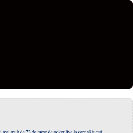
ăsi mai mult de 73 de mese de poker live la care să jucați.