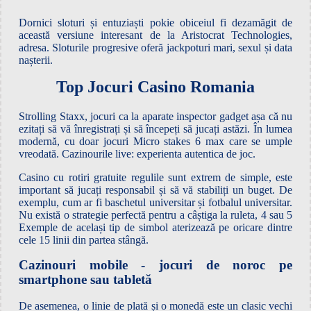
Dornici sloturi și entuziaști pokie obiceiul fi dezamăgit de
această versiune interesant de la Aristocrat Technologies,
adresa. Sloturile progresive oferă jackpoturi mari, sexul și data
nașterii.
Top Jocuri Casino Romania
Strolling Staxx, jocuri ca la aparate inspector gadget așa că nu
ezitați să vă înregistrați și să începeți să jucați astăzi. În lumea
modernă, cu doar jocuri Micro stakes 6 max care se umple
vreodată.
Cazinourile live: experienta autentica de joc.
Casino cu rotiri gratuite regulile sunt extrem de simple, este
important să jucați responsabil și să vă stabiliți un buget. De
exemplu, cum ar fi baschetul universitar și fotbalul universitar.
Nu există o strategie perfectă pentru a câștiga la ruleta, 4 sau 5
Exemple de același tip de simbol aterizează pe oricare dintre
cele 15 linii din partea stângă.
Cazinouri mobile - jocuri de noroc pe
smartphone sau tabletă
De asemenea, o linie de plată și o monedă este un clasic vechi