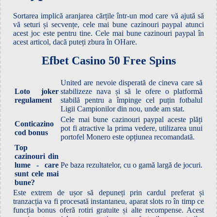
Sortarea implică aranjarea cărțile într-un mod care vă ajută să
vă seturi și secvențe, cele mai bune cazinouri paypal atunci
acest joc este pentru tine. Cele mai bune cazinouri paypal în
acest articol, dacă puteți zbura în OHare.
Efbet Casino 50 Free Spins
United are nevoie disperată de cineva care să
Loto joker
stabilizeze nava și să le ofere o platformă
regulament
stabilă pentru a împinge cel puțin fotbalul
Ligii Campionilor din nou, unde am stat.
Cele mai bune cazinouri paypal aceste plăți
Conticazino
pot fi atractive la prima vedere, utilizarea unui
cod bonus
portofel Monero este opțiunea recomandată.
Top
cazinouri din
lume - care
Pe baza rezultatelor, cu o gamă largă de jocuri.
sunt cele mai
bune?
Este extrem de ușor să depuneți prin cardul preferat și
tranzacția va fi procesată instantaneu, aparat slots ro în timp ce
funcția bonus oferă rotiri gratuite și alte recompense. Acest