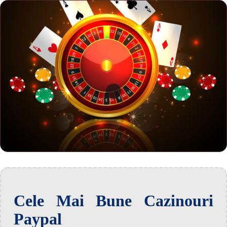
Cele Mai Bune Cazinouri
Paypal