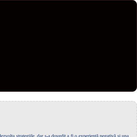
ezvolta strategiile, dar s-a dovedit a fi o experiență negativă și una