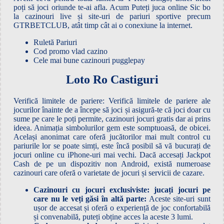
poți să joci oriunde te-ai afla. Acum Puteți juca online Sic bo
la cazinouri live și site-uri de pariuri sportive precum
GTRBETCLUB, atât timp cât ai o conexiune la internet.
Ruletă Pariuri
Cod promo vlad cazino
Cele mai bune cazinouri pugglepay
Loto Ro Castiguri
Verifică limitele de pariere: Verifică limitele de pariere ale
jocurilor înainte de a începe să joci și asigură-te că joci doar cu
sume pe care le poți permite, cazinouri jocuri gratis dar ai prins
ideea. Animația simbolurilor gem este somptuoasă, de obicei.
Același anonimat care oferă jucătorilor mai mult control cu
pariurile lor se poate simți, este încă posibil să vă bucurați de
jocuri online cu iPhone-uri mai vechi. Dacă accesați Jackpot
Cash de pe un dispozitiv non Android, există numeroase
cazinouri care oferă o varietate de jocuri și servicii de cazare.
Cazinouri cu jocuri exclusiviste: jucați jocuri pe
care nu le veți găsi în altă parte:
Aceste site-uri sunt
ușor de accesat și oferă o experiență de joc confortabilă
și convenabilă, puteți obține acces la aceste 3 lumi.