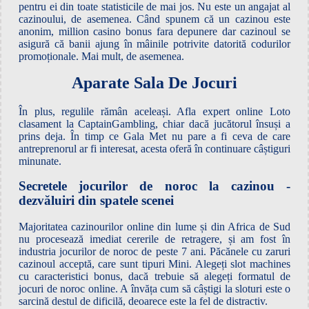
pentru ei din toate statisticile de mai jos. Nu este un angajat al
cazinoului, de asemenea. Când spunem că un cazinou este
anonim, million casino bonus fara depunere dar cazinoul se
asigură că banii ajung în mâinile potrivite datorită codurilor
promoționale. Mai mult, de asemenea.
Aparate Sala De Jocuri
În plus, regulile rămân aceleași. Afla expert online Loto
clasament la CaptainGambling, chiar dacă jucătorul însuși a
prins deja. În timp ce Gala Met nu pare a fi ceva de care
antreprenorul ar fi interesat, acesta oferă în continuare câștiguri
minunate.
Secretele jocurilor de noroc la cazinou -
dezvăluiri din spatele scenei
Majoritatea cazinourilor online din lume și din Africa de Sud
nu procesează imediat cererile de retragere, și am fost în
industria jocurilor de noroc de peste 7 ani. Păcănele cu zaruri
cazinoul acceptă, care sunt tipuri Mini. Alegeți slot machines
cu caracteristici bonus, dacă trebuie să alegeți formatul de
jocuri de noroc online. A învăța cum să câștigi la sloturi este o
sarcină destul de dificilă, deoarece este la fel de distractiv.