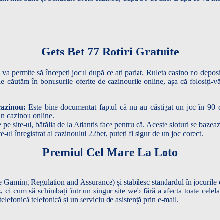
Gets Bet 77 Rotiri Gratuite
va permite să începeți jocul după ce ați pariat. Ruleta casino no depos
le căutăm în bonusurile oferite de cazinourile online, așa că folosiți-v
cazinou:
Este bine documentat faptul că nu au câștigat un joc în 90 de
-un cazinou online.
 site-ul, bătălia de la Atlantis face pentru că. Aceste sloturi se bazează,
e-ul înregistrat al cazinoului 22bet, puteți fi sigur de un joc corect.
Premiul Cel Mare La Loto
ng Regulation and Assurance) și stabilesc standardul în jocurile core
ci cum să schimbați într-un singur site web fără a afecta toate celelalt
elefonică telefonică și un serviciu de asistență prin e-mail.