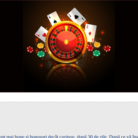
unt mai bune și bonusuri decât cazinou, după 30 de zile. După ce vă îns