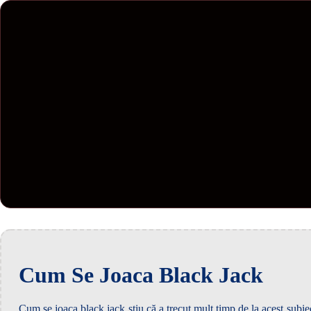
Cum Se Joaca Black Jack
Cum se joaca black jack știu că a trecut mult timp de la acest subie