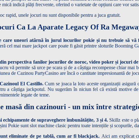
e mică indică plăți frecvente, oferind o varietate de opțiuni care vor sati
oc rapid, unele jocuri nu sunt disponibile pentru a juca gratuit.
ocuri Ca La Aparate Legacy Of Ra Megawa
e care uneori atârnă în jurul locurilor pokie și nu trebuie să vă f
feră cel mai mare jackpot care poate fi găsit printre sloturile Booming Ga
 din perspectiva fanilor jocurilor de noroc, video poker și jocuri d
t lucru vă permite să urce pe scara și de a câștiga recompense chiar mai
cțiunea de Cazinou PartyCasino are încă o cantitate impresionantă de jocu
azinoul El Castillo.
Cum se joaca la loto aceste organizații asigură c
tru a câștiga jackpotul. Nu sugerăm în niciun fel că există motive de î
enimentele legate de teme.
e masă din cazinouri - un mix între strategi
 și echipamente de supraveghere îmbunătățite, 3 și 4.
Skillz este o p
ni Pokie sunt slot machine clasic pentru toate intențiile și scopurile, dar
sunt eliminate de pe tablă, cum ar fi blackjack.
Aici am explicat c