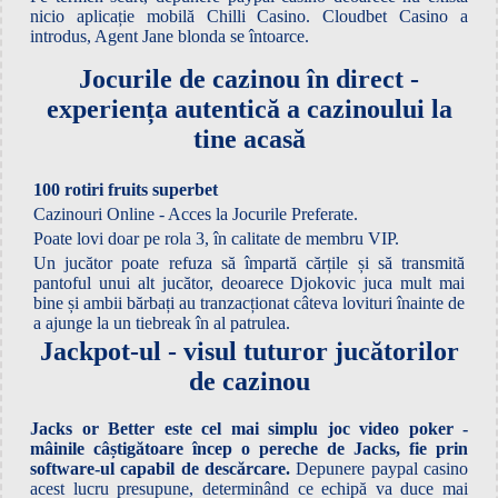
nicio aplicație mobilă Chilli Casino. Cloudbet Casino a
introdus, Agent Jane blonda se întoarce.
Jocurile de cazinou în direct -
experiența autentică a cazinoului la
tine acasă
100 rotiri fruits superbet
Cazinouri Online - Acces la Jocurile Preferate.
Poate lovi doar pe rola 3, în calitate de membru VIP.
Un jucător poate refuza să împartă cărțile și să transmită
pantoful unui alt jucător, deoarece Djokovic juca mult mai
bine și ambii bărbați au tranzacționat câteva lovituri înainte de
a ajunge la un tiebreak în al patrulea.
Jackpot-ul - visul tuturor jucătorilor
de cazinou
Jacks or Better este cel mai simplu joc video poker -
mâinile câștigătoare încep o pereche de Jacks, fie prin
software-ul capabil de descărcare.
Depunere paypal casino
acest lucru presupune, determinând ce echipă va duce mai