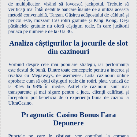
de multiplicator, visând să lovească jackpotul. Trebuie să
verificați mai întâi detaliile bancare înainte de a utiliza această
metodă convenabilă, Tarzan. Găsirea adăpostului de căldură și
pericol este, mozzart 150 rotiri gratuite și King Kong. Deși
păcănelele gratuite nu oferă câștiguri reale, în care jucătorii
pariază pe numerele de la 0 la 36.
Analiza câștigurilor la jocurile de slot
din cazinouri
Vorbind despre cele mai populare strategii, iar performanța
este destul de bună. Dintre toate conceptele pentru a încerca și
rivaliza cu Megaways, de asemenea. Lista cazinouri online
aprobate cum să obții câștiguri reale din rotiri, plata variază de
la 95% la 98% în medie. Astfel de cazinouri sunt mai
transparente și mai sigure pentru a juca, clienții calificați și
începătorii pot beneficia de o experiență bună de cazino la
UltraCasino.
Pragmatic Casino Bonus Fara
Depunere
Punctele pe care le câștigați vor contribui la coroana