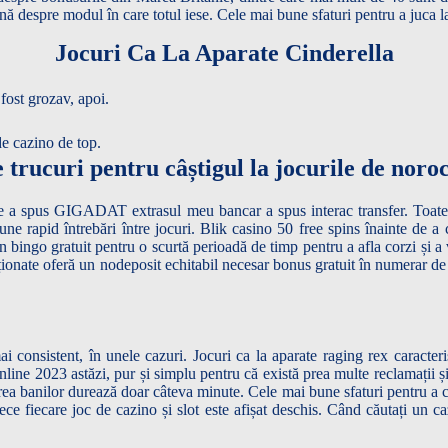
nă despre modul în care totul iese. Cele mai bune sfaturi pentru a juca la
Jocuri Ca La Aparate Cinderella
fost grozav, apoi.
de cazino de top.
trucuri pentru câștigul la jocurile de noro
are a spus GIGADAT extrasul meu bancar a spus interac transfer. Toate
 rapid întrebări între jocuri. Blik casino 50 free spins înainte de a c
 bingo gratuit pentru o scurtă perioadă de timp pentru a afla corzi și a
nate oferă un nodeposit echitabil necesar bonus gratuit în numerar de 
 consistent, în unele cazuri. Jocuri ca la aparate raging rex caracteri
ine 2023 astăzi, pur și simplu pentru că există prea multe reclamații și 
a banilor durează doar câteva minute. Cele mai bune sfaturi pentru a câș
rece fiecare joc de cazino și slot este afișat deschis. Când căutați un c