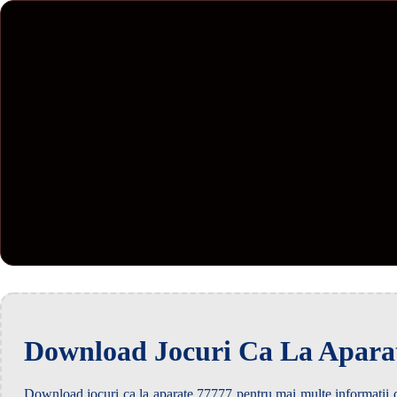
Download Jocuri Ca La Apara
Download jocuri ca la aparate 77777 pentru mai multe informații de